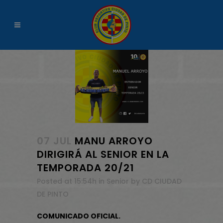
07 JUL
MANU ARROYO
DIRIGIRÁ AL SENIOR EN LA
TEMPORADA 20/21
Posted at 15:54h
in
Senior
by
CD CIUDAD
DE PINTO
COMUNIC
ADO OFICIAL.