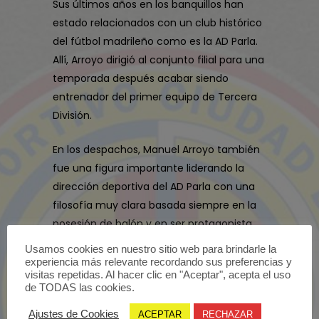
Sus últimos años en los banquillos han
estado relacionados con un club histórico
del fútbol madrileño como es la AD Parla.
Allí, Arroyo dirigió al conjunto filial para una
temporada después acabar siendo
entrenador del primer equipo de Tercera
División.
En los despachos, Manuel Arroyo también
fue una figura importante liderando la
dirección deportiva del AD Parla con una
filosofía muy clara basada siempre en la
posesión de balón y en ser protagonista
en cualquier campo de la Comunidad de
Usamos cookies en nuestro sitio web para brindarle la
Madrid.
experiencia más relevante recordando sus preferencias y
visitas repetidas. Al hacer clic en "Aceptar", acepta el uso
de TODAS las cookies.
Con este gran fichaje en los banquillos
abrimos una nueva etapa en el Senior
Ajustes de Cookies
ACEPTAR
RECHAZAR