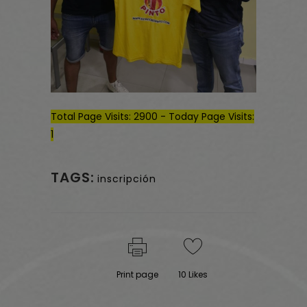
Total Page Visits: 2900 - Today Page Visits:
1
TAGS:
inscripción
Print page
10
Likes