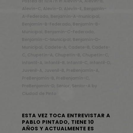
Posted at 10:47h
in
Alevín-A
,
Alevín-B
,
Alevín-C
,
Alevín-D
,
Alevín-E
,
Benjamín-
A-Federado
,
Benjamín-A-municipal
,
Benjamín-B-Federado
,
Benjamín-B-
Municipal
,
Benjamín-C-Federado
,
Benjamín-C-Municipal
,
Benjamín-D-
Municipal
,
Cadete-A
,
Cadete-B
,
Cadete-
C
,
Chupetín-A
,
Chupetín-B
,
Chupetín-C
,
Infantil-A
,
Infantil-B
,
Infantil-C
,
Infantil-D
,
Juvenil-A
,
Juvenil-B
,
PreBenjamín-A
,
PreBenjamín-B
,
PreBenjamín-C
,
PreBenjamín-D
,
Senior
,
Senior-A
by
Ciudad de Pinto
ESTA VEZ TOCA ENTREVISTAR A
PABLO PINTADO, TIENE 10
AÑOS Y ACTUALMENTE ES