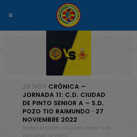
29 NOV
CRÓNICA –
JORNADA 11: C.D. CIUDAD
DE PINTO SENIOR A – S.D.
POZO TIO RAIMUNDO · 27
NOVIEMBRE 2022
Posted at 12:30h
in
Noticias
,
Senior-A
by
CD CIUDAD DE PINTO