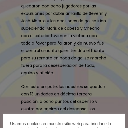
quedaron con ocho jugadores por las
expulsiones por doble amarilla de Severin y
José Alberto y las ocasiones de gol se irían
sucediendo. Moris de cabeza y Checho
con el exterior tuvieron la victoria con
todo a favor pero fallaron y de nuevo fue
el central amarillo quien tendría el triunfo
pero su remate en boca de gol se marchó
fuera para la desesperación de todo,
equipo y afición.
Con este empate, los nuestros se quedan
con 13 unidades en décima tercera
posición, a ocho puntos del ascenso y
cuatro por encima del descenso. Los
amarillos piensan ya en la próxima jornada
donde visitaremos al CD Unión
Usamos cookies en nuestro sitio web para brindarle la