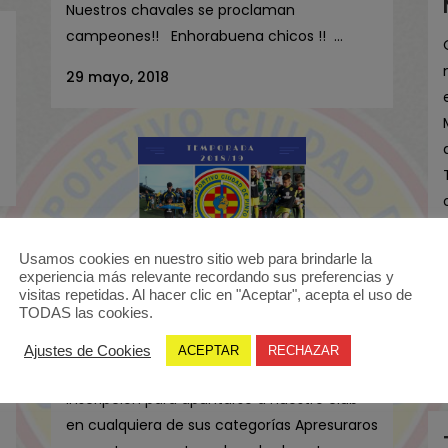
Nuestros chavales se proclaman
campeones!! Enhorabuena chicos !! ...
29 mayo, 2018
Usamos cookies en nuestro sitio web para brindarle la
experiencia más relevante recordando sus preferencias y
visitas repetidas. Al hacer clic en "Aceptar", acepta el uso de
ABIERTA INSCRIPCIÓN PARA
TODAS las cookies.
LA SIGUIENTE TEMPORADA
Ajustes de Cookies
ACEPTAR
RECHAZAR
El día 3 de Mayo se abre el plazo de
inscripción para apuntarse a nuestro club
en cualquiera de sus categorías Apresuraros